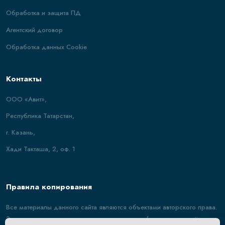
Обработка и защита ПД
Агентский договор
Обработка данных Cookie
Контакты
ООО «Авит»,
Республика Татарстан,
г. Казань,
Хади Такташа, 2, оф. 1
Правила копирования
Все материалы данного сайта являются объектами авторского права.
Запрещается копирование, распространение (в том числе путём